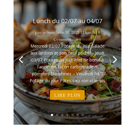
Lunch du 02/07 au 04/07
par
admin
|
juin 30, 2025
|
Lunch
| 0
Commentaires
Mercredi 02/07 Potage du jour Salade
aux lardons et son oeuf poché – Jeudi
03/07 Potage du jour Filet de bœuf à
l'ancienne façon carbonnade +
¨pommes Dauphines – Vendredi 04/07
Potage du jour Pâtes saumon scampis
LIRE PLUS